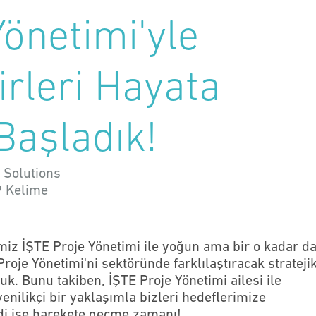
Yönetimi'yle
kirleri Hayata
Başladık!
 Solutions
9
Kelime
miz İŞTE Proje Yönetimi ile yoğun ama bir o kadar d
Proje Yönetimi'ni sektöründe farklılaştıracak strateji
k. Bunu takiben, İŞTE Proje Yönetimi ailesi ile
 yenilikçi bir yaklaşımla bizleri hedeflerimize
imdi ise harekete geçme zamanı!