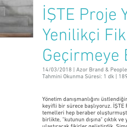
İŞTE Proje 
Yenilikçi Fi
Geçirmeye 
14/03/2018 | Azor Brand & People
Tahmini Okunma Süresi:
1 dk
|
18
Yönetim danışmanlığını üstlendiği
keyifli bir sürece başlıyoruz. İŞTE 
temelleri hep beraber oluşturmuştu
birlikte, "kutunun dışına" çıktık ve
ulaştıracak fikirler geliştirdik. Ş