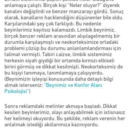
anlamaya çalıştı. Birçok kişi “Neler oluyor?” diyerek
kanalını değiştirdi ve benzer manzarayı gördü. Sonuç
olarak, kanalların hacklendiğini düşünenler bile oldu.
Karşılarındaki şey çok farklıydı. Bu nedenle
beyinlerimiz kayıtsız kalamazdı. Limbik beynimiz,
birçok benzer reklam arasından alışılagelmemiş bir
durumla karşılaşmıştı ve neokorteksimize ortadaki
problemi çözüp bu durumu anlanlamlandırması için
talimat vermişti. Tabiri caizse, limbik sistemimiz
herkesin siyah giydiği bir ortamda kırmızı elbiseli
birini görmüş ve dikkat kesilmişti. Neokorteksimiz de
bu kişiyi tanımaya, tanımlamaya çalışıyordu.
(Beynimizin işleyişi konusunda daha detaylı bilgi
almak isterseniz:
“Beynimiz ve Konfor Alanı
Psikolojisi”
)
Sonra reklamdaki metinler akmaya başladı. Dikkat
kesilen beyinlerimiz, olayı anlayabilmek için istisnasız
her kelimeyi okuyordu. Bu şekilde, reklam verenin her
anlatmak istediği akıllarımıza kazınıyordu.