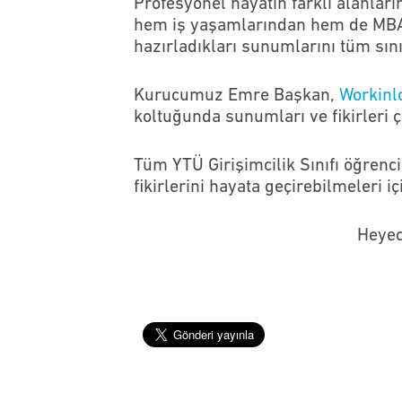
Profesyonel hayatın farklı alanlar
hem iş yaşamlarından hem de MBA p
hazırladıkları sunumlarını tüm sını
Kurucumuz Emre Başkan,
Workinl
koltuğunda sunumları ve fikirleri ç
Tüm YTÜ Girişimcilik Sınıfı öğrenc
fikirlerini hayata geçirebilmeleri i
Heyec