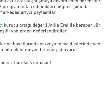
ında aktif olarak çalışmaya devam eden öğrenciler,
rogramından edindikleri bilgiler ışığında
f arkadaşlarıyla paylaştılar.
ot
kurucu ortağı değerli Atilla Erel ile beraber Jüri
eşitli yönlerden değerlendirdiler.
ilerine hayatlarında ve/veya mevcut işlerinde yeni
çin bitmek bilmeyen bir enerji diliyoruz.
anınız hiç eksik olmasın!