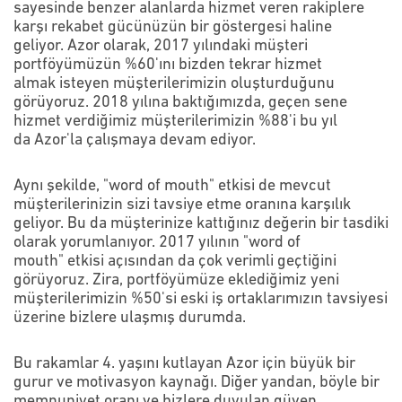
sayesinde benzer alanlarda hizmet veren rakiplere
karşı rekabet gücünüzün bir göstergesi haline
geliyor. Azor olarak, 2017 yılındaki müşteri
portföyümüzün %60'ını bizden tekrar hizmet
almak isteyen müşterilerimizin oluşturduğunu
görüyoruz. 2018 yılına baktığımızda, geçen sene
hizmet verdiğimiz müşterilerimizin %88'i bu yıl
da Azor'la çalışmaya devam ediyor.
Aynı şekilde, "word of mouth" etkisi de mevcut
müşterilerinizin sizi tavsiye etme oranına karşılık
geliyor. Bu da müşterinize kattığınız değerin bir tasdiki
olarak yorumlanıyor. 2017 yılının "word of
mouth" etkisi açısından da çok verimli geçtiğini
görüyoruz. Zira, portföyümüze eklediğimiz yeni
müşterilerimizin %50'si eski iş ortaklarımızın tavsiyesi
üzerine bizlere ulaşmış durumda.
Bu rakamlar 4. yaşını kutlayan Azor için büyük bir
gurur ve motivasyon kaynağı. Diğer yandan, böyle bir
memnuniyet oranı ve bizlere duyulan güven