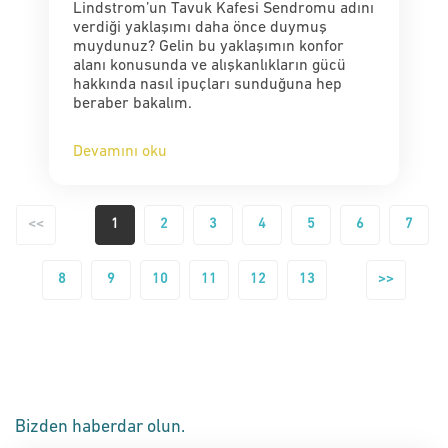
Lindstrom’un Tavuk Kafesi Sendromu adını
verdiği yaklaşımı daha önce duymuş
muydunuz? Gelin bu yaklaşımın konfor
alanı konusunda ve alışkanlıkların gücü
hakkında nasıl ipuçları sunduğuna hep
beraber bakalım.
Devamını oku
<<
1
2
3
4
5
6
7
8
9
10
11
12
13
>>
Bizden haberdar olun.