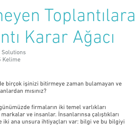
eyen Toplantılar
antı Karar Ağacı
 Solutions
5
Kelime
de birçok işinizi bitirmeye zaman bulamayan ve
sanlardan mısınız?
 günümüzde firmaların iki temel varlıkları
markalar ve insanlar. İnsanlarınsa çalıştıkları
 iki ana unsura ihtiyaçları var: bilgi ve bu bilgiyi