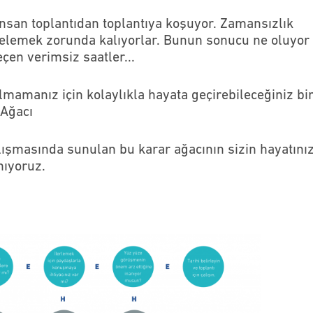
insan toplantıdan toplantıya koşuyor. Zamansızlık
rtelemek zorunda kalıyorlar. Bunun sonucu ne oluyor
eçen verimsiz saatler...
lmamanız için kolaylıkla hayata geçirebileceğiniz bi
 Ağacı
lışmasında sunulan bu karar ağacının sizin hayatını
nıyoruz.