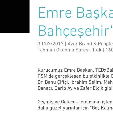
Emre Başk
Bahçeşehir'
30/07/2017 | Azor Brand & People
Tahmini Okunma Süresi:
1 dk
|
16
Kurucumuz Emre Başkan, TEDxBahce
PSM'de gerçekleşen bu etkinlikte C
Dr. Banu Çiftçi, İbrahim Selim, M
Danacı, Garip Ay ve Zafer Elcik gib
Geçmiş ve Gelecek temasının işle
daha güzel yarınlar için "Geç Kalm