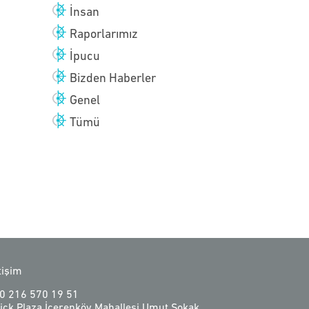
İnsan
Raporlarımız
İpucu
Bizden Haberler
Genel
Tümü
etişim
0 216 570 19 51
ick Plaza İçerenköy Mahallesi Umut Sokak