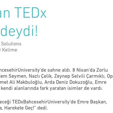
an TEDx
deydi!
 Solutions
0
Kelime
sehirUniversity'de sahne aldı. 8 Nisan'da Zorlu
em Seymen, Nazlı Çelik, Zeynep Selvili Çarmıklı, Op
ehmet Ali Makbuloğlu, Arda Deniz Dokuzoğlu, Emre
i kendi alanlarında fark yaratan isimler de vardı.
neceği TEDxBahcesehirUniversity'de Emre Başkan,
a, Harekete Geç!" dedi.