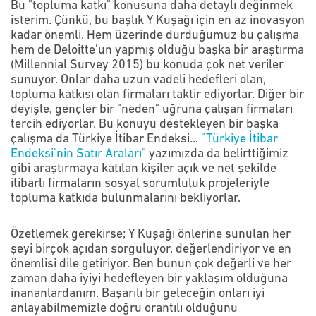
Bu "topluma katkı" konusuna daha detaylı değinmek
isterim. Çünkü, bu başlık
Y Kuşağı için en az inovasyon
kadar önemli. Hem üzerinde durduğumuz bu çalışma
hem de Deloitte'un yapmış olduğu başka bir araştırma
(Millennial Survey 2015) bu konuda çok net veriler
sunuyor. Onlar daha uzun vadeli hedefleri olan,
topluma katkısı olan firmaları taktir ediyorlar. Diğer bir
deyişle, gençler bir "neden" uğruna çalışan firmaları
tercih ediyorlar. Bu konuyu destekleyen bir başka
çalışma da Türkiye İtibar Endeksi...
"Türkiye İtibar
Endeksi'nin Satır Araları"
yazımızda da belirttiğimiz
gibi araştırmaya katılan kişiler açık ve net şekilde
itibarlı firmaların sosyal sorumluluk projeleriyle
topluma katkıda bulunmalarını bekliyorlar.
Özetlemek gerekirse; Y Kuşağı önlerine sunulan her
şeyi birçok açıdan sorguluyor, değerlendiriyor ve en
önemlisi dile getiriyor. Ben bunun çok değerli ve her
zaman daha iyiyi hedefleyen bir yaklaşım olduğuna
inananlardanım. Başarılı bir geleceğin onları iyi
anlayabilmemizle doğru orantılı olduğunu