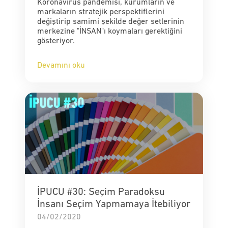
Koronavirüs pandemisi, kurumların ve
markaların stratejik perspektiflerini
değiştirip samimi şekilde değer setlerinin
merkezine "İNSAN"ı koymaları gerektiğini
gösteriyor.
Devamını oku
İPUCU #30: Seçim Paradoksu
İnsanı Seçim Yapmamaya İtebiliyor
04/02/2020