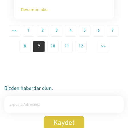
Devamını oku
<<
1
2
3
4
5
6
7
8
9
10
11
12
>>
Bizden haberdar olun.
Kaydet