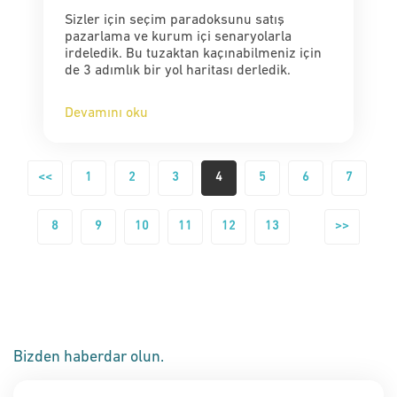
Sizler için seçim paradoksunu satış
pazarlama ve kurum içi senaryolarla
irdeledik. Bu tuzaktan kaçınabilmeniz için
de 3 adımlık bir yol haritası derledik.
Devamını oku
<<
1
2
3
4
5
6
7
8
9
10
11
12
13
>>
Bizden haberdar olun.