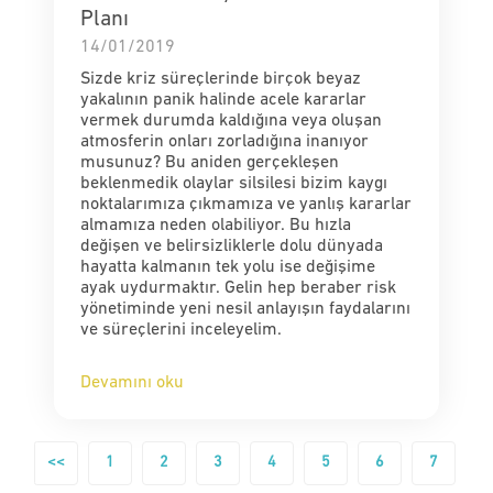
Planı
14/01/2019
Sizde kriz süreçlerinde birçok beyaz
yakalının panik halinde acele kararlar
vermek durumda kaldığına veya oluşan
atmosferin onları zorladığına inanıyor
musunuz? Bu aniden gerçekleşen
beklenmedik olaylar silsilesi bizim kaygı
noktalarımıza çıkmamıza ve yanlış kararlar
almamıza neden olabiliyor. Bu hızla
değişen ve belirsizliklerle dolu dünyada
hayatta kalmanın tek yolu ise değişime
ayak uydurmaktır. Gelin hep beraber risk
yönetiminde yeni nesil anlayışın faydalarını
ve süreçlerini inceleyelim.
Devamını oku
<<
1
2
3
4
5
6
7